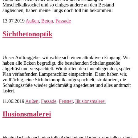
Muschelkalksockel und so einiges andere an den Bestand
angleichen, haben meine Jungs doch toll hin bekommen!
13.07.2019
Außen
,
Beton
,
Fassade
Sichtbetonoptik
Unser Auftraggeber wünschte sich einen attraktiven Eingang. Wir
haben alle Ecken begradigt, die bestehenden Schalungsstöße
abgefräst und verspachtelt. Wir durften den innenliegenden, später
Plan verlaufenden Lampenschlitz einspachteln. Dann haben wir,
vollflächig, eine Sichtbetonoptik aufgespachtelt, strukturiert, die
Schalungsstöße wieder gleichmäßig angedeutet und alles anthrazit
lasiert.
11.06.2019
Außen
,
Fassade
,
Fenster
,
Illusionsmalerei
Ilusionsmalerei
Heute darf ich euch eine tolle Arbeit eines Partners vorstellen, dem