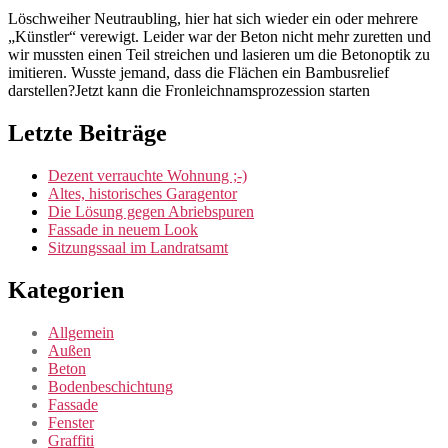
Löschweiher Neutraubling, hier hat sich wieder ein oder mehrere
„Künstler“ verewigt. Leider war der Beton nicht mehr zuretten und
wir mussten einen Teil streichen und lasieren um die Betonoptik zu
imitieren. Wusste jemand, dass die Flächen ein Bambusrelief
darstellen?Jetzt kann die Fronleichnamsprozession starten
Letzte Beiträge
Dezent verrauchte Wohnung ;-)
Altes, historisches Garagentor
Die Lösung gegen Abriebspuren
Fassade in neuem Look
Sitzungssaal im Landratsamt
Kategorien
Allgemein
Außen
Beton
Bodenbeschichtung
Fassade
Fenster
Graffiti